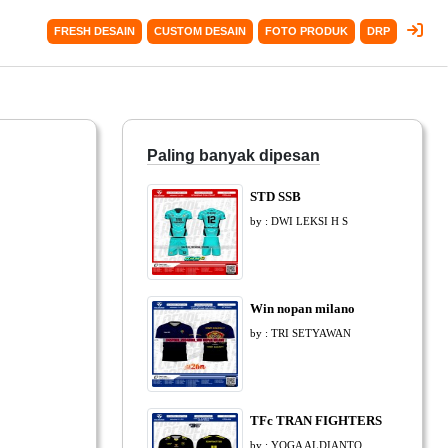
FRESH DESAIN
CUSTOM DESAIN
FOTO PRODUK
DRP
Paling banyak dipesan
STD SSB
by : DWI LEKSI H S
Win nopan milano
by : TRI SETYAWAN
TFc TRAN FIGHTERS
by : YOGA ALDIANTO