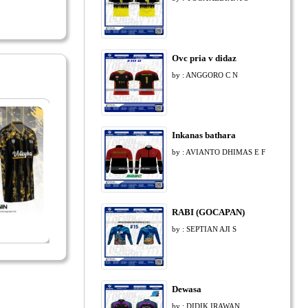
Ovc pria v didaz
by : ANGGORO C N
Inkanas bathara
by : AVIANTO DHIMAS E F
RABI (GOCAPAN)
LIQUID JAKARTA
PLIZER
REKTA
by : SEPTIAN AJI S
PERTAMINA PERTAMAX
Dewasa
by : DIDIK IRAWAN