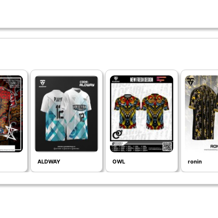
ALDWAY
OWL
ronin