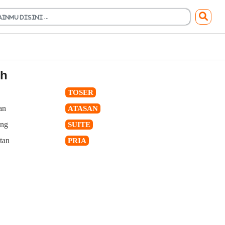
h
TOSER
an
ATASAN
ing
SUITE
tan
PRIA