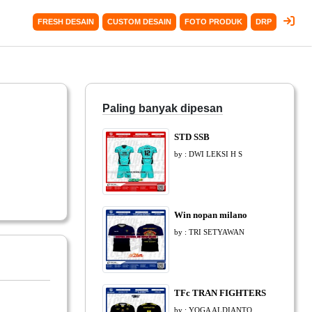
FRESH DESAIN
CUSTOM DESAIN
FOTO PRODUK
DRP
Paling banyak dipesan
STD SSB
by : DWI LEKSI H S
Win nopan milano
by : TRI SETYAWAN
TFc TRAN FIGHTERS
by : YOGA ALDIANTO