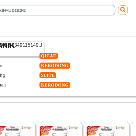
ANIK
QICAU
an
KERODONG
ing
SUITE
tan
KERODONG