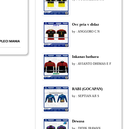
Ovc pria v didaz
by : ANGGORO C N
NIA 3
FRAME OF BIRD 2
PLECO
nightm
Inkanas bathara
by : AVIANTO DHIMAS E F
RABI (GOCAPAN)
by : SEPTIAN AJI S
Dewasa
by : DIDIK IRAWAN