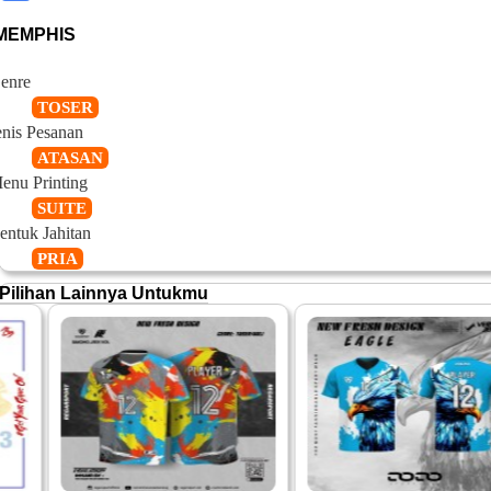
MEMPHIS
enre
TOSER
enis Pesanan
ATASAN
enu Printing
SUITE
entuk Jahitan
PRIA
Pilihan Lainnya Untukmu