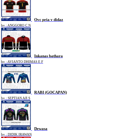
Ovc pria v didaz
by : ANGGORO C N
Inkanas bathara
by : AVIANTO DHIMAS E F
RABI (GOCAPAN)
by : SEPTIAN AJI S
Dewasa
by : DIDIK IRAWAN