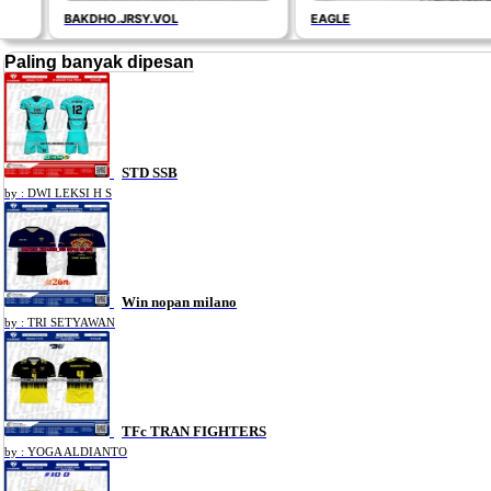
BAKDHO.JRSY.VOL
EAGLE
Paling banyak dipesan
STD SSB
by : DWI LEKSI H S
Win nopan milano
by : TRI SETYAWAN
TFc TRAN FIGHTERS
by : YOGA ALDIANTO