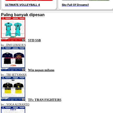
ULTIMATE.VOLLEYBALL 4
Sky Full Of Dreams1
Paling banyak dipesan
STD SSB
by : DWI LEKSI H S
Win nopan milano
by : TRI SETYAWAN
TFc TRAN FIGHTERS
by : YOGA ALDIANTO