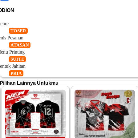
ODION
enre
TOSER
enis Pesanan
ATASAN
enu Printing
SUITE
entuk Jahitan
PRIA
Pilihan Lainnya Untukmu