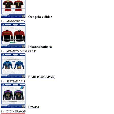
Ovc pria v didaz
by : ANGGORO C N
Inkanas bathara
by : AVIANTO DHIMAS E F
RABI (GOCAPAN)
by : SEPTIAN AJI S
Dewasa
by : DIDIK IRAWAN