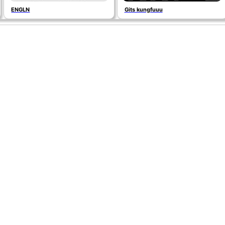
ENGLN
Gits kungfuuu