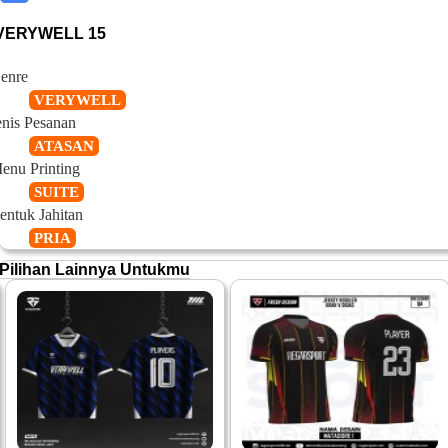
VERYWELL 15
enre
VERYWELL
enis Pesanan
ATASAN
enu Printing
SUITE
entuk Jahitan
PRIA
Pilihan Lainnya Untukmu