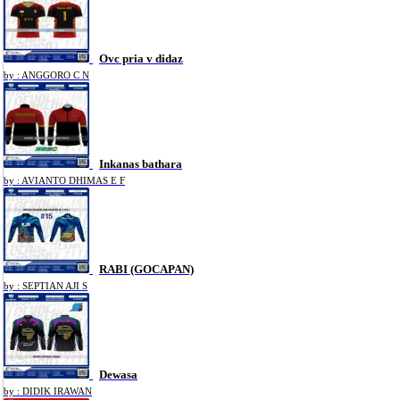
Ovc pria v didaz
by : ANGGORO C N
Inkanas bathara
by : AVIANTO DHIMAS E F
RABI (GOCAPAN)
by : SEPTIAN AJI S
Dewasa
by : DIDIK IRAWAN