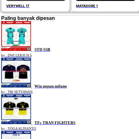
VERYWELL 17
MATADORE 1
Paling banyak dipesan
STD SSB
by : DWI LEKSI H S
Win nopan milano
by : TRI SETYAWAN
TFc TRAN FIGHTERS
by : YOGA ALDIANTO